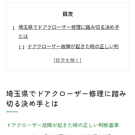
目次
埼玉県でドアクローザー修理に踏み切る決め手
とは
ドアクローザー故障が起きた時の正しい判
断基準
交換時期の目安とドアクローザーの寿命チ
ェック
日常で気付くドアクローザー不調のサイン
埼玉県でドアクローザー修理に踏み
集
切る決め手とは
ドアクローザー修理か交換か迷った時の選
択ポイント
ドアクローザー不調を放置するリスクとそ
ドアクローザー故障が起きた時の正しい判断基準
の影響