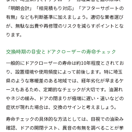
解説
「明朗会計」「相見積もり対応」「アフターサポートの
有無」なども判断基準に加えましょう。適切な業者選び
交換・修理時に知っておきたいドアクロー
が、無駄な出費や再修理のリスクを減らすポイントとな
ザーの種類
ります。
ホームセンター利用時のドアクローザー選
びの注意点
交換時期の目安とドアクローザーの寿命チェック
DIYと業者依頼のドアクローザー交換の違い
一般的にドアクローザーの寿命は約10年程度とされてお
ドアクローザー修理でよくあるトラブル事
り、設置環境や使用頻度によって前後します。特に埼玉
例
県のような寒暖差のある地域では、経年劣化が早まるケ
相見積もりで見抜くドアクローザー修理の信頼
ースもあるため、定期的なチェックが大切です。油漏れ
ポイント
やネジの緩み、ドアの閉まりが極端に遅い・速いなどの
ドアクローザー修理相見積もりで確認すべ
症状が現れた場合は、交換のサインと考えましょう。
き要素
寿命チェックの具体的な方法としては、目視での油染み
見積書で分かるドアクローザー修理の信頼
確認、ドアの開閉テスト、異音の有無を調べることが挙
度