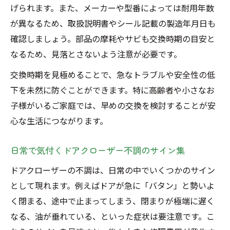
げられます。また、メーカーや型番によっては耐用年数
追加費用ゼロを見抜くドアクローザー業者
が異なるため、取扱説明書やシール記載の製造年月日も
選び
確認しましょう。部品の摩耗やサビも交換時期の目安と
ドアクローザー修理の明朗会計を徹底チェ
なるため、見落とさないよう注意が必要です。
ック
交換時期を見極めることで、急なトラブルや安全性の低
相見積もりで比較するドアクローザー修理
下を未然に防ぐことができます。特に高齢者や小さなお
料金
子様がいるご家庭では、早めの交換を検討することが安
自分で直すより業者に頼むメリットを徹底解説
心な生活につながります。
ドアクローザー修理を業者に頼むべき理由
DIYと業者依頼の安全性と仕上がりの違い
日常で気付くドアクローザー不調のサイン集
ドアクローザー修理で怪我や失敗を防ぐコ
ドアクローザーの不調は、日常の中でいくつかのサイン
ツ
として現れます。例えばドアが急に「バタン」と勢いよ
専門業者のドアクローザー修理で得られる
く閉まる、途中で止まってしまう、閉まりが極端に遅く
安心感
なる、油が垂れている、といった症状は要注意です。こ