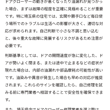
ドアクローザーの動きが悪くなったり油漏れが見つかっ
安心コスパ重視ならドアクローザー修理の依頼
た場合、まずは故障の程度を正確に見極めることが重要
が最適
です。特に埼玉県の住宅では、玄関や勝手口など毎日使
ドアクローザー修理依頼が安心につながる
う場所でのトラブルは生活への影響が大きく、適切な対
理由
応が求められます。自己判断で小さな不調と思い込む
修理業者選びで重視すべきコスパのポイン
と、後々重大な故障に発展するリスクがあるため注意が
ト
必要です。
ドアクローザー修理依頼の費用とコスト比
判断基準としては、ドアの開閉速度が急に変化した、ド
較
アが勢いよく閉まる、または途中で止まるなどの症状が
専門業者によるドアクローザー修理の安心
現れた場合は、内部の油漏れや部品摩耗の可能性が高い
感
です。油染みや異音が発生した場合も早めの対応が推奨
されます。これらのサインを確認したら、自己修理を試
コスパ重視で失敗しない業者の見分け方
みる前に専門業者へ相談することで安全性を確保できま
ドアクローザーの交換や修理前に知っておきた
す。
い基礎知識
ドアクローザー交換前に必要な基礎知識を
また、埼玉県内でドアクローザー修理業者を選ぶ際は、