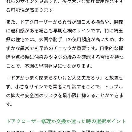
れらのサインを見逃すと、後々大きな修理費用が発生す
ドアクローザー交換で発生する隠れたリス
る可能性が高まります。
クとは
埼玉県で快適な生活を保つドアクローザー修理
また、ドアクローザーから異音が聞こえる場合や、開閉
術
に違和感がある場合も早期点検のサインです。特に埼玉
ドアクローザー修理で実現する快適な住ま
県の住宅では、玄関や勝手口の使用頻度が高いため、わ
い
ずかな異常でも早めのチェックが重要です。日常的な掃
除や点検時に油染みやネジの緩みを確認する習慣を持つ
埼玉県で日常を守るドアクローザー修理の
ことで、不調の早期発見につながります。
工夫
長持ちさせるためのドアクローザーメンテ
「ドアがうまく閉まらないけど大丈夫だろう」と放置せ
ナンス術
ず、小さなサインでも業者に相談することで、トラブル
の拡大や安全面のリスクを最小限に抑えることができま
定期点検でドアクローザー不調を予防する
す。
方法
快適生活に欠かせないドアクローザー修理
ドアクローザー修理か交換か迷った時の選択ポイント
の重要性