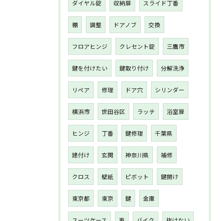
ダイヤル錠
収納扉
スライド丁番
棚
調整
ドアノブ
交換
フロアヒンジ
クレセント錠
三鷹市
鍵を付けたい
鍵取り付け
分解洗浄
リペア
修理
ドア穴
シリンダー
横浜市
世田谷区
ラッチ
浴室扉
ヒンジ
丁番
鍵修理
千葉県
建付け
玄関
神奈川県
補修
クロス
壁紙
ピボット
鍵開け
東京都
東京
鍵
金庫
スーツケース
車
バイク
抜けない