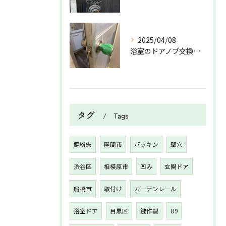
2025/04/08
浴室のドアノブ交換を行いました！
タグ
Tags
鍵紛失
座間市
パッキン
壁穴
渋谷区
相模原市
凹み
玄関ドア
船橋市
取付け
カーテンレール
浴室ドア
目黒区
鍵作製
U9