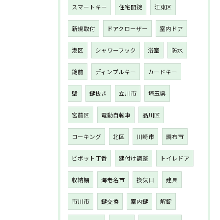
スマートキー
住宅開錠
江東区
新規取付
ドアクローザー
室内ドア
港区
シャワーフック
浴室
防水
錠前
ディンプルキー
カードキー
壁
鍵抜き
立川市
埼玉県
宮前区
電動自転車
品川区
コーキング
北区
川崎市
調布市
ピボット丁番
建付け調整
トイレドア
収納棚
海老名市
換気口
建具
市川市
鍵交換
室内鍵
解錠