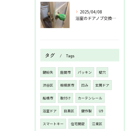
2025/04/08
浴室のドアノブ交換を行いました！
タグ
Tags
鍵紛失
座間市
パッキン
壁穴
渋谷区
相模原市
凹み
玄関ドア
船橋市
取付け
カーテンレール
浴室ドア
目黒区
鍵作製
U9
スマートキー
住宅開錠
江東区