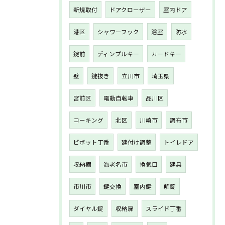
新規取付
ドアクローザー
室内ドア
港区
シャワーフック
浴室
防水
錠前
ディンプルキー
カードキー
壁
鍵抜き
立川市
埼玉県
宮前区
電動自転車
品川区
コーキング
北区
川崎市
調布市
ピボット丁番
建付け調整
トイレドア
収納棚
海老名市
換気口
建具
市川市
鍵交換
室内鍵
解錠
ダイヤル錠
収納扉
スライド丁番