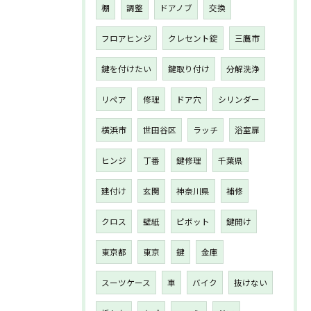
棚
調整
ドアノブ
交換
フロアヒンジ
クレセント錠
三鷹市
鍵を付けたい
鍵取り付け
分解洗浄
リペア
修理
ドア穴
シリンダー
横浜市
世田谷区
ラッチ
浴室扉
ヒンジ
丁番
鍵修理
千葉県
建付け
玄関
神奈川県
補修
クロス
壁紙
ピボット
鍵開け
東京都
東京
鍵
金庫
スーツケース
車
バイク
抜けない