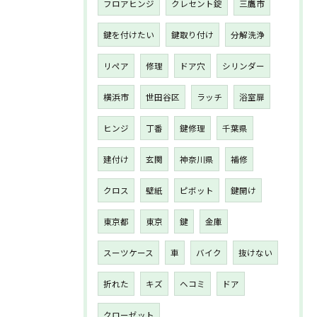
フロアヒンジ
クレセント錠
三鷹市
鍵を付けたい
鍵取り付け
分解洗浄
リペア
修理
ドア穴
シリンダー
横浜市
世田谷区
ラッチ
浴室扉
ヒンジ
丁番
鍵修理
千葉県
建付け
玄関
神奈川県
補修
クロス
壁紙
ピボット
鍵開け
東京都
東京
鍵
金庫
スーツケース
車
バイク
抜けない
折れた
キズ
ヘコミ
ドア
クローゼット