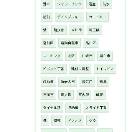
港区
シャワーフック
浴室
防水
錠前
ディンプルキー
カードキー
壁
鍵抜き
立川市
埼玉県
宮前区
電動自転車
品川区
コーキング
北区
川崎市
調布市
ピボット丁番
建付け調整
トイレドア
収納棚
海老名市
換気口
建具
市川市
鍵交換
室内鍵
解錠
ダイヤル錠
収納扉
スライド丁番
棚
調整
ドアノブ
交換